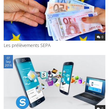
0
Les prélèvements SEPA
07
Sep
2016
0