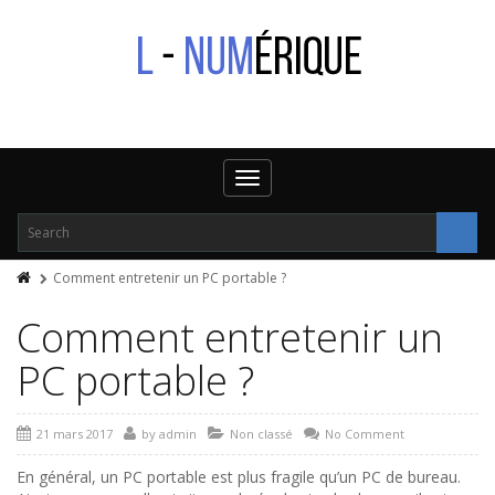
Toggle
navigation
Comment entretenir un PC portable ?
Comment entretenir un
PC portable ?
21 mars 2017
by
admin
Non classé
No Comment
En général, un PC portable est plus fragile qu’un PC de bureau.